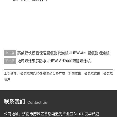
高架建筑模板保温聚氨酯发泡机 JHBW-A50聚氨酯喷涂机
上一条
地坪喷涂聚脲防水 JHBW-AH7000聚脲喷涂机
下一条
本文标签：
聚氨酯喷涂设备.聚氨酯设备厂家
彩钢保温
聚氨酯保温
聚氨酯
喷涂
联系我们
Contact us
公司地址：济南市历城区普洛斯激光产业园A1-01 京华邦威